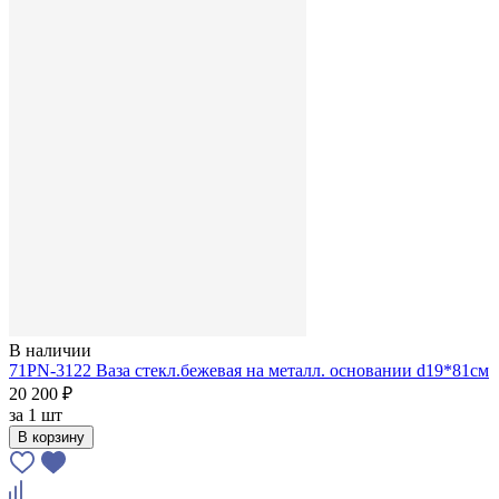
В наличии
71PN-3122 Ваза стекл.бежевая на металл. основании d19*81см
20 200 ₽
за
1 шт
В корзину