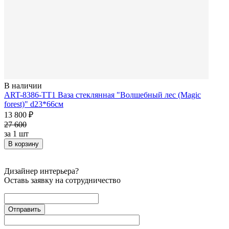
В наличии
ART-8386-TT1 Ваза стеклянная "Волшебный лес (Magic
forest)" d23*66см
13 800 ₽
27 600
за
1 шт
В корзину
Дизайнер интерьера?
Оставь заявку на сотрудничество