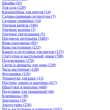
Шкафы
(45)
Для сада
(229)
Кронштейны для цветов
(14)
Садово-парковая скульптура
(7)
Садовые скамейки
(14)
Уличная мебель
(186)
Уличные вазоны
(3)
Уличные светильники
(5)
Предметы интерьера
(3481)
Вазы напольные
(85)
Вазы настольные
(233)
Кашпо и подставки для цветов
(137)
Статуэтки и настольный декор
(708)
Подсвечники
(270)
Свечи и ароматы для дома
(239)
Часы настенные
(128)
Фоторамки
(119)
Держатели для книг
(15)
Постеры, панно и картины
(417)
Шкатулки и копилки
(449)
Подставки для украшений
(44)
Ключницы
(39)
Зонтницы
(19)
Аксессуары
(256)
Часы настольные и каминные
(102)