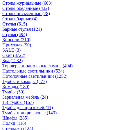
Столы журнальные
(683)
Столы обеденные
(432)
Столы письменные
(78)
Столы барные
(4)
Стулья
(615)
Барные стулья
(121)
Стулья
(494)
Консоли
(210)
Прихожая
(90)
SALE
(3)
Свет
(3722)
Бра
(1532)
Торшеры и напольные лампы
(404)
Настольные светильники
(534)
Потолочные светильники
(1252)
Тумбы и комоды
(577)
Комоды
(180)
Тумбы
(50)
Зеркальная мебель
(24)
ТВ-тумбы
(167)
Тумбы для прихожей
(11)
Тумбы прикроватные
(149)
Шкафы
(285)
Полки
(116)
Стеллажи
(124)