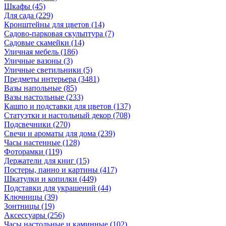
Шкафы
(45)
Для сада
(229)
Кронштейны для цветов
(14)
Садово-парковая скульптура
(7)
Садовые скамейки
(14)
Уличная мебель
(186)
Уличные вазоны
(3)
Уличные светильники
(5)
Предметы интерьера
(3481)
Вазы напольные
(85)
Вазы настольные
(233)
Кашпо и подставки для цветов
(137)
Статуэтки и настольный декор
(708)
Подсвечники
(270)
Свечи и ароматы для дома
(239)
Часы настенные
(128)
Фоторамки
(119)
Держатели для книг
(15)
Постеры, панно и картины
(417)
Шкатулки и копилки
(449)
Подставки для украшений
(44)
Ключницы
(39)
Зонтницы
(19)
Аксессуары
(256)
Часы настольные и каминные
(102)