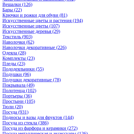
Вешалки
(126)
Бары
(22)
Крючки и рожки для обуви
(81)
Искусственные цветы и растения
(194)
Искусственные цветы
(107)
Искусcтвенные деревья
(29)
Текстиль
(903)
Наволочки
(62)
Наволочки декоративные
(226)
Одеяла
(28)
Комплекты
(23)
Пледы
(23)
Пододеяльники
(55)
Подушки
(96)
Подушки декоративные
(78)
Покрывала
(49)
Полотенца
(102)
Портьеры
(36)
Простыни
(105)
Тюли
(20)
Посуда
(931)
Подносы и вазы для фруктов
(144)
Посуда из стекла
(386)
Посуда из фарфора и керамики
(272)
Посуда металлическая и аксессуары
(126)