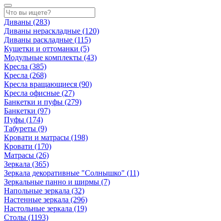
Диваны
(283)
Диваны нераскладные
(120)
Диваны раскладные
(115)
Кушетки и оттоманки
(5)
Модульные комплекты
(43)
Кресла
(385)
Кресла
(268)
Кресла вращающиеся
(90)
Кресла офисные
(27)
Банкетки и пуфы
(279)
Банкетки
(97)
Пуфы
(174)
Табуреты
(9)
Кровати и матрасы
(198)
Кровати
(170)
Матрасы
(26)
Зеркала
(365)
Зеркала декоративные "Солнышко"
(11)
Зеркальные панно и ширмы
(7)
Напольные зеркала
(32)
Настенные зеркала
(296)
Настольные зеркала
(19)
Столы
(1193)