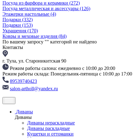
Посуда из фарфора и керамики
(272)
Посуда металлическая и аксессуары
(126)
Этажерки настольные
(4)
Подарки
(332)
Подарки
(153)
Украшения
(170)
Ковры и меховые изделия
(84)
По вашему запросу "
" категорий не найдено
Контакты
г. Тула, ул. Староникитская 90
Режим работы салона: ежедневно с 10:00 до 20:00
Режим работы склада: Понедельник-пятница с 10:00 до 17:00
89539740423
salon-artholl@yandex.ru
Диваны
Диваны
Диваны нераскладные
Диваны раскладные
Кушетки и оттоманки