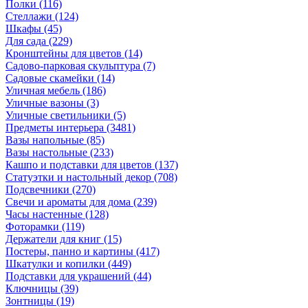
Полки
(116)
Стеллажи
(124)
Шкафы
(45)
Для сада
(229)
Кронштейны для цветов
(14)
Садово-парковая скульптура
(7)
Садовые скамейки
(14)
Уличная мебель
(186)
Уличные вазоны
(3)
Уличные светильники
(5)
Предметы интерьера
(3481)
Вазы напольные
(85)
Вазы настольные
(233)
Кашпо и подставки для цветов
(137)
Статуэтки и настольный декор
(708)
Подсвечники
(270)
Свечи и ароматы для дома
(239)
Часы настенные
(128)
Фоторамки
(119)
Держатели для книг
(15)
Постеры, панно и картины
(417)
Шкатулки и копилки
(449)
Подставки для украшений
(44)
Ключницы
(39)
Зонтницы
(19)