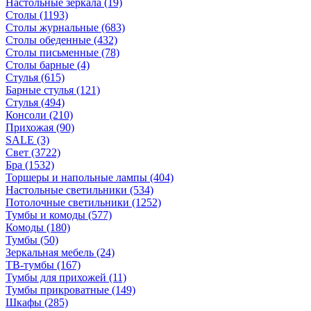
Настольные зеркала
(19)
Столы
(1193)
Столы журнальные
(683)
Столы обеденные
(432)
Столы письменные
(78)
Столы барные
(4)
Стулья
(615)
Барные стулья
(121)
Стулья
(494)
Консоли
(210)
Прихожая
(90)
SALE
(3)
Свет
(3722)
Бра
(1532)
Торшеры и напольные лампы
(404)
Настольные светильники
(534)
Потолочные светильники
(1252)
Тумбы и комоды
(577)
Комоды
(180)
Тумбы
(50)
Зеркальная мебель
(24)
ТВ-тумбы
(167)
Тумбы для прихожей
(11)
Тумбы прикроватные
(149)
Шкафы
(285)