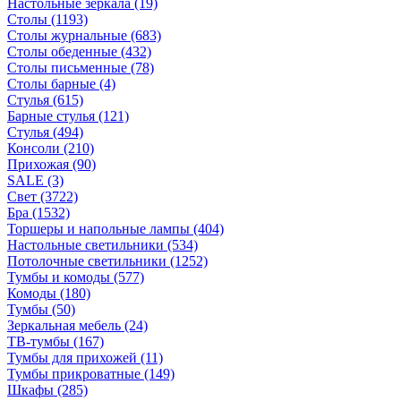
Настольные зеркала
(19)
Столы
(1193)
Столы журнальные
(683)
Столы обеденные
(432)
Столы письменные
(78)
Столы барные
(4)
Стулья
(615)
Барные стулья
(121)
Стулья
(494)
Консоли
(210)
Прихожая
(90)
SALE
(3)
Свет
(3722)
Бра
(1532)
Торшеры и напольные лампы
(404)
Настольные светильники
(534)
Потолочные светильники
(1252)
Тумбы и комоды
(577)
Комоды
(180)
Тумбы
(50)
Зеркальная мебель
(24)
ТВ-тумбы
(167)
Тумбы для прихожей
(11)
Тумбы прикроватные
(149)
Шкафы
(285)