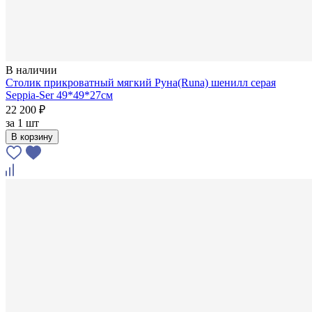
В наличии
Столик прикроватный мягкий Руна(Runa) шенилл серая
Seppia-Ser 49*49*27см
22 200 ₽
за
1 шт
В корзину