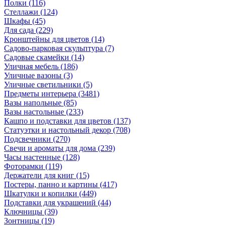
Полки
(116)
Стеллажи
(124)
Шкафы
(45)
Для сада
(229)
Кронштейны для цветов
(14)
Садово-парковая скульптура
(7)
Садовые скамейки
(14)
Уличная мебель
(186)
Уличные вазоны
(3)
Уличные светильники
(5)
Предметы интерьера
(3481)
Вазы напольные
(85)
Вазы настольные
(233)
Кашпо и подставки для цветов
(137)
Статуэтки и настольный декор
(708)
Подсвечники
(270)
Свечи и ароматы для дома
(239)
Часы настенные
(128)
Фоторамки
(119)
Держатели для книг
(15)
Постеры, панно и картины
(417)
Шкатулки и копилки
(449)
Подставки для украшений
(44)
Ключницы
(39)
Зонтницы
(19)