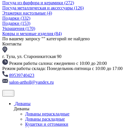
Посуда из фарфора и керамики
(272)
Посуда металлическая и аксессуары
(126)
Этажерки настольные
(4)
Подарки
(332)
Подарки
(153)
Украшения
(170)
Ковры и меховые изделия
(84)
По вашему запросу "
" категорий не найдено
Контакты
г. Тула, ул. Староникитская 90
Режим работы салона: ежедневно с 10:00 до 20:00
Режим работы склада: Понедельник-пятница с 10:00 до 17:00
89539740423
salon-artholl@yandex.ru
Диваны
Диваны
Диваны нераскладные
Диваны раскладные
Кушетки и оттоманки