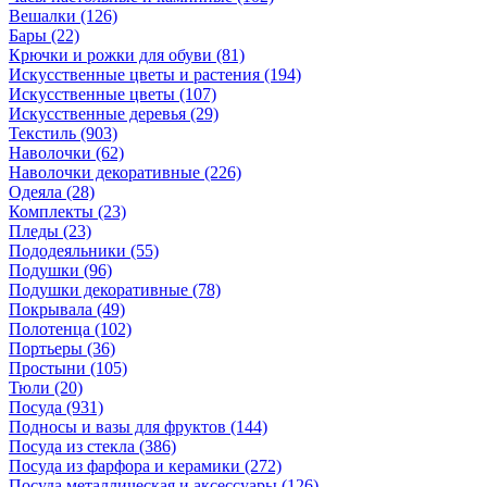
Вешалки
(126)
Бары
(22)
Крючки и рожки для обуви
(81)
Искусственные цветы и растения
(194)
Искусственные цветы
(107)
Искусcтвенные деревья
(29)
Текстиль
(903)
Наволочки
(62)
Наволочки декоративные
(226)
Одеяла
(28)
Комплекты
(23)
Пледы
(23)
Пододеяльники
(55)
Подушки
(96)
Подушки декоративные
(78)
Покрывала
(49)
Полотенца
(102)
Портьеры
(36)
Простыни
(105)
Тюли
(20)
Посуда
(931)
Подносы и вазы для фруктов
(144)
Посуда из стекла
(386)
Посуда из фарфора и керамики
(272)
Посуда металлическая и аксессуары
(126)