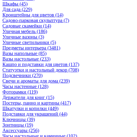
Шкафы
(45)
Для сада
(229)
Кронштейны для цветов
(14)
Садово-парковая скульптура
(7)
Садовые скамейки
(14)
Уличная мебель
(186)
Уличные вазоны
(3)
Уличные светильники
(5)
Предметы интерьера
(3481)
Вазы напольные
(85)
Вазы настольные
(233)
Кашпо и подставки для цветов
(137)
Статуэтки и настольный декор
(708)
Подсвечники
(270)
Свечи и ароматы для дома
(239)
Часы настенные
(128)
Фоторамки
(119)
Держатели для книг
(15)
Постеры, панно и картины
(417)
Шкатулки и копилки
(449)
Подставки для украшений
(44)
Ключницы
(39)
Зонтницы
(19)
Аксессуары
(256)
Часы настольные и каминные
(102)