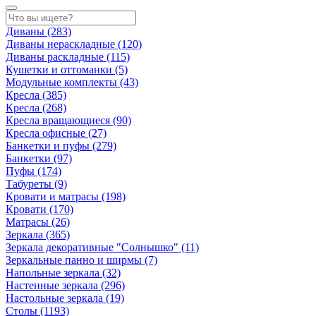
Диваны
(283)
Диваны нераскладные
(120)
Диваны раскладные
(115)
Кушетки и оттоманки
(5)
Модульные комплекты
(43)
Кресла
(385)
Кресла
(268)
Кресла вращающиеся
(90)
Кресла офисные
(27)
Банкетки и пуфы
(279)
Банкетки
(97)
Пуфы
(174)
Табуреты
(9)
Кровати и матрасы
(198)
Кровати
(170)
Матрасы
(26)
Зеркала
(365)
Зеркала декоративные "Солнышко"
(11)
Зеркальные панно и ширмы
(7)
Напольные зеркала
(32)
Настенные зеркала
(296)
Настольные зеркала
(19)
Столы
(1193)