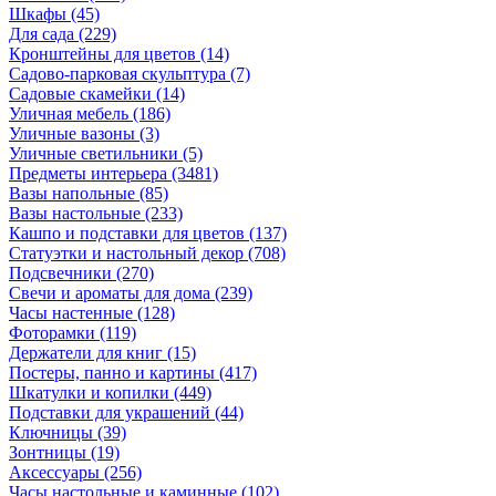
Шкафы
(45)
Для сада
(229)
Кронштейны для цветов
(14)
Садово-парковая скульптура
(7)
Садовые скамейки
(14)
Уличная мебель
(186)
Уличные вазоны
(3)
Уличные светильники
(5)
Предметы интерьера
(3481)
Вазы напольные
(85)
Вазы настольные
(233)
Кашпо и подставки для цветов
(137)
Статуэтки и настольный декор
(708)
Подсвечники
(270)
Свечи и ароматы для дома
(239)
Часы настенные
(128)
Фоторамки
(119)
Держатели для книг
(15)
Постеры, панно и картины
(417)
Шкатулки и копилки
(449)
Подставки для украшений
(44)
Ключницы
(39)
Зонтницы
(19)
Аксессуары
(256)
Часы настольные и каминные
(102)