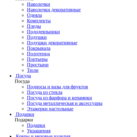
Наволочки
Наволочки декоративные
Одеяла
Комплекты
Пледы
Пододеяльники
Подушки
Подушки декоративные
Покрывала
Полотенца
Портьеры
Простыни
Тюли
Посуда
Посуда
Подносы и вазы для фруктов
Посуда из стекла
Посуда из фарфора и керамики
Посуда металлическая и аксессуары
Этажерки настольные
Подарки
Подарки
Подарки
Украшения
Ковры и меховые изделия