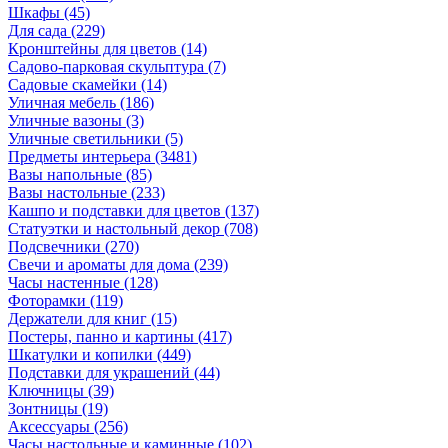
Шкафы
(45)
Для сада
(229)
Кронштейны для цветов
(14)
Садово-парковая скульптура
(7)
Садовые скамейки
(14)
Уличная мебель
(186)
Уличные вазоны
(3)
Уличные светильники
(5)
Предметы интерьера
(3481)
Вазы напольные
(85)
Вазы настольные
(233)
Кашпо и подставки для цветов
(137)
Статуэтки и настольный декор
(708)
Подсвечники
(270)
Свечи и ароматы для дома
(239)
Часы настенные
(128)
Фоторамки
(119)
Держатели для книг
(15)
Постеры, панно и картины
(417)
Шкатулки и копилки
(449)
Подставки для украшений
(44)
Ключницы
(39)
Зонтницы
(19)
Аксессуары
(256)
Часы настольные и каминные
(102)