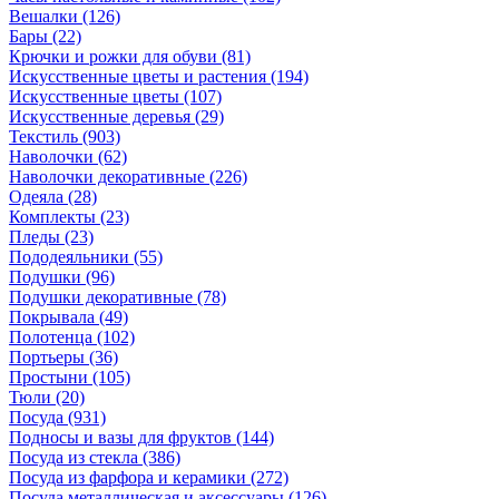
Вешалки
(126)
Бары
(22)
Крючки и рожки для обуви
(81)
Искусственные цветы и растения
(194)
Искусственные цветы
(107)
Искусcтвенные деревья
(29)
Текстиль
(903)
Наволочки
(62)
Наволочки декоративные
(226)
Одеяла
(28)
Комплекты
(23)
Пледы
(23)
Пододеяльники
(55)
Подушки
(96)
Подушки декоративные
(78)
Покрывала
(49)
Полотенца
(102)
Портьеры
(36)
Простыни
(105)
Тюли
(20)
Посуда
(931)
Подносы и вазы для фруктов
(144)
Посуда из стекла
(386)
Посуда из фарфора и керамики
(272)
Посуда металлическая и аксессуары
(126)