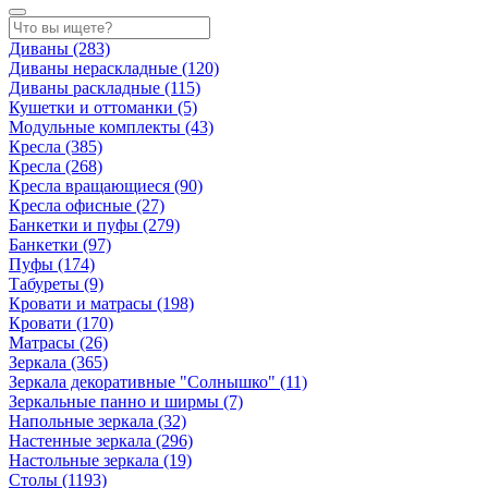
Диваны
(283)
Диваны нераскладные
(120)
Диваны раскладные
(115)
Кушетки и оттоманки
(5)
Модульные комплекты
(43)
Кресла
(385)
Кресла
(268)
Кресла вращающиеся
(90)
Кресла офисные
(27)
Банкетки и пуфы
(279)
Банкетки
(97)
Пуфы
(174)
Табуреты
(9)
Кровати и матрасы
(198)
Кровати
(170)
Матрасы
(26)
Зеркала
(365)
Зеркала декоративные "Солнышко"
(11)
Зеркальные панно и ширмы
(7)
Напольные зеркала
(32)
Настенные зеркала
(296)
Настольные зеркала
(19)
Столы
(1193)