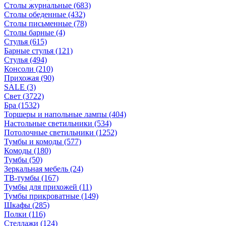
Столы журнальные
(683)
Столы обеденные
(432)
Столы письменные
(78)
Столы барные
(4)
Стулья
(615)
Барные стулья
(121)
Стулья
(494)
Консоли
(210)
Прихожая
(90)
SALE
(3)
Свет
(3722)
Бра
(1532)
Торшеры и напольные лампы
(404)
Настольные светильники
(534)
Потолочные светильники
(1252)
Тумбы и комоды
(577)
Комоды
(180)
Тумбы
(50)
Зеркальная мебель
(24)
ТВ-тумбы
(167)
Тумбы для прихожей
(11)
Тумбы прикроватные
(149)
Шкафы
(285)
Полки
(116)
Стеллажи
(124)