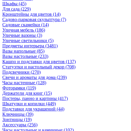
Шкафы
(45)
Для сада
(229)
Кронштейны для цветов
(14)
Садово-парковая скульптура
(7)
Садовые скамейки
(14)
Уличная мебель
(186)
Уличные вазоны
(3)
Уличные светильники
(5)
Предметы интерьера
(3481)
Вазы напольные
(85)
Вазы настольные
(233)
Кашпо и подставки для цветов
(137)
Статуэтки и настольный декор
(708)
Подсвечники
(270)
Свечи и ароматы для дома
(239)
Часы настенные
(128)
Фоторамки
(119)
Держатели для книг
(15)
Постеры, панно и картины
(417)
Шкатулки и копилки
(449)
Подставки для украшений
(44)
Ключницы
(39)
Зонтницы
(19)
Аксессуары
(256)
Часы настольные и каминные
(102)