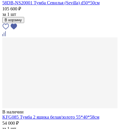
58DB-NS20001 Тумба Севилья (Sevilla) d50*50см
105 600 ₽
за
1 шт
В корзину
В наличии
KFG085 Тумба 2 ящика белая/золото 55*40*58см
54 000 ₽
за
1 шт