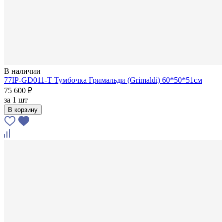
В наличии
77IP-GD011-T Тумбочка Гримальди (Grimaldi) 60*50*51см
75 600 ₽
за
1 шт
В корзину