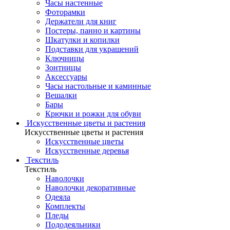
Часы настенные
Фоторамки
Держатели для книг
Постеры, панно и картины
Шкатулки и копилки
Подставки для украшений
Ключницы
Зонтницы
Аксессуары
Часы настольные и каминные
Вешалки
Бары
Крючки и рожки для обуви
Искусственные цветы и растения
Искусственные цветы и растения
Искусственные цветы
Искусcтвенные деревья
Текстиль
Текстиль
Наволочки
Наволочки декоративные
Одеяла
Комплекты
Пледы
Пододеяльники