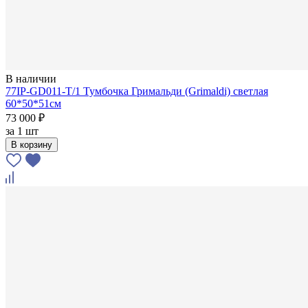
В наличии
77IP-GD011-T/1 Тумбочка Гримальди (Grimaldi) светлая
60*50*51см
73 000 ₽
за
1 шт
В корзину