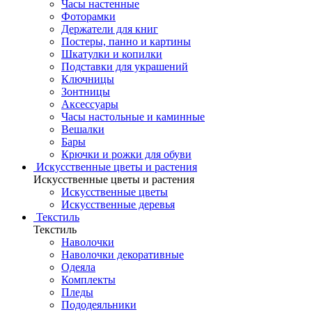
Часы настенные
Фоторамки
Держатели для книг
Постеры, панно и картины
Шкатулки и копилки
Подставки для украшений
Ключницы
Зонтницы
Аксессуары
Часы настольные и каминные
Вешалки
Бары
Крючки и рожки для обуви
Искусственные цветы и растения
Искусственные цветы и растения
Искусственные цветы
Искусcтвенные деревья
Текстиль
Текстиль
Наволочки
Наволочки декоративные
Одеяла
Комплекты
Пледы
Пододеяльники