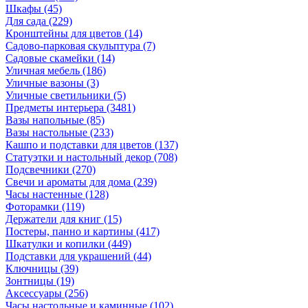
Шкафы
(45)
Для сада
(229)
Кронштейны для цветов
(14)
Садово-парковая скульптура
(7)
Садовые скамейки
(14)
Уличная мебель
(186)
Уличные вазоны
(3)
Уличные светильники
(5)
Предметы интерьера
(3481)
Вазы напольные
(85)
Вазы настольные
(233)
Кашпо и подставки для цветов
(137)
Статуэтки и настольный декор
(708)
Подсвечники
(270)
Свечи и ароматы для дома
(239)
Часы настенные
(128)
Фоторамки
(119)
Держатели для книг
(15)
Постеры, панно и картины
(417)
Шкатулки и копилки
(449)
Подставки для украшений
(44)
Ключницы
(39)
Зонтницы
(19)
Аксессуары
(256)
Часы настольные и каминные
(102)