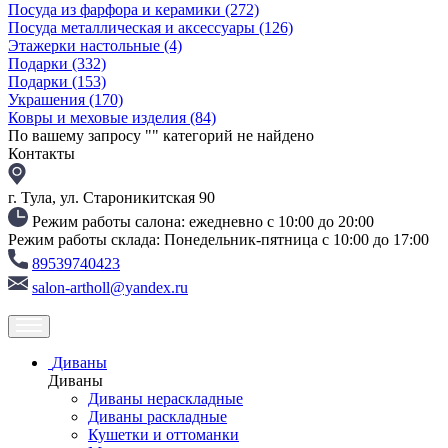
Посуда из фарфора и керамики
(272)
Посуда металлическая и аксессуары
(126)
Этажерки настольные
(4)
Подарки
(332)
Подарки
(153)
Украшения
(170)
Ковры и меховые изделия
(84)
По вашему запросу "
" категорий не найдено
Контакты
г. Тула, ул. Староникитская 90
Режим работы салона: ежедневно с 10:00 до 20:00
Режим работы склада: Понедельник-пятница с 10:00 до 17:00
89539740423
salon-artholl@yandex.ru
Диваны
Диваны
Диваны нераскладные
Диваны раскладные
Кушетки и оттоманки