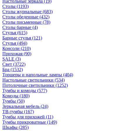
Настольные зеркала
(19)
Столы
(1193)
Столы журнальные
(683)
Столы обеденные
(432)
Столы письменные
(78)
Столы барные
(4)
Стулья
(615)
Барные стулья
(121)
Стулья
(494)
Консоли
(210)
Прихожая
(90)
SALE
(3)
Свет
(3722)
Бра
(1532)
Торшеры и напольные лампы
(404)
Настольные светильники
(534)
Потолочные светильники
(1252)
Тумбы и комоды
(577)
Комоды
(180)
Тумбы
(50)
Зеркальная мебель
(24)
ТВ-тумбы
(167)
Тумбы для прихожей
(11)
Тумбы прикроватные
(149)
Шкафы
(285)