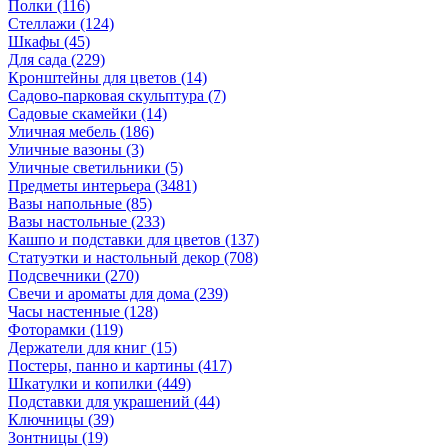
Полки
(116)
Стеллажи
(124)
Шкафы
(45)
Для сада
(229)
Кронштейны для цветов
(14)
Садово-парковая скульптура
(7)
Садовые скамейки
(14)
Уличная мебель
(186)
Уличные вазоны
(3)
Уличные светильники
(5)
Предметы интерьера
(3481)
Вазы напольные
(85)
Вазы настольные
(233)
Кашпо и подставки для цветов
(137)
Статуэтки и настольный декор
(708)
Подсвечники
(270)
Свечи и ароматы для дома
(239)
Часы настенные
(128)
Фоторамки
(119)
Держатели для книг
(15)
Постеры, панно и картины
(417)
Шкатулки и копилки
(449)
Подставки для украшений
(44)
Ключницы
(39)
Зонтницы
(19)