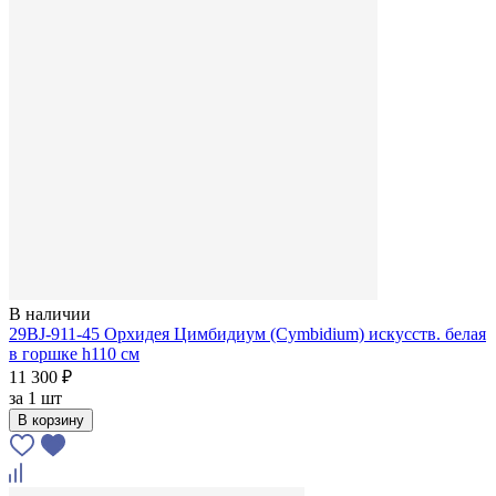
В наличии
29BJ-911-45 Орхидея Цимбидиум (Cymbidium) искусств. белая
в горшке h110 см
11 300 ₽
за
1 шт
В корзину