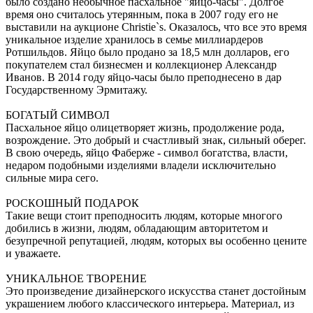
было создано необычное пасхальное "яйцо-часы". Долгое
время оно считалось утерянным, пока в 2007 году его не
выставили на аукционе Christie`s. Оказалось, что все это время
уникальное изделие хранилось в семье миллиардеров
Ротшильдов. Яйцо было продано за 18,5 млн долларов, его
покупателем стал бизнесмен и коллекционер Александр
Иванов. В 2014 году яйцо-часы было преподнесено в дар
Государственному Эрмитажу.
БОГАТЫЙ СИМВОЛ
Пасхальное яйцо олицетворяет жизнь, продолжение рода,
возрождение. Это добрый и счастливый знак, сильный оберег.
В свою очередь, яйцо Фаберже - символ богатства, власти,
недаром подобными изделиями владели исключительно
сильные мира сего.
РОСКОШНЫЙ ПОДАРОК
Такие вещи стоит преподносить людям, которые многого
добились в жизни, людям, обладающим авторитетом и
безупречной репутацией, людям, которых вы особенно цените
и уважаете.
УНИКАЛЬНОЕ ТВОРЕНИЕ
Это произведение дизайнерского искусства станет достойным
украшением любого классического интерьера. Материал, из