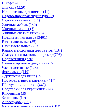
Шкафы
(45)
Для сада
(229)
Кронштейны для цветов
(14)
Садово-парковая скульптура
(7)
Садовые скамейки
(14)
Уличная мебель
(186)
Уличные вазоны
(3)
Уличные светильники
(5)
Предметы интерьера
(3481)
Вазы напольные
(85)
Вазы настольные
(233)
Кашпо и подставки для цветов
(137)
Статуэтки и настольный декор
(708)
Подсвечники
(270)
Свечи и ароматы для дома
(239)
Часы настенные
(128)
Фоторамки
(119)
Держатели для книг
(15)
Постеры, панно и картины
(417)
Шкатулки и копилки
(449)
Подставки для украшений
(44)
Ключницы
(39)
Зонтницы
(19)
Аксессуары
(256)
Часы настольные и каминные
(102)