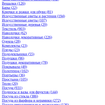
Вешалки
(126)
Бары
(22)
Крючки и рожки для обуви
(81)
Искусственные цветы и растения
(194)
Искусственные цветы
(107)
Искусcтвенные деревья
(29)
Текстиль
(903)
Наволочки
(62)
Наволочки декоративные
(226)
Одеяла
(28)
Комплекты
(23)
Пледы
(23)
Пододеяльники
(55)
Подушки
(96)
Подушки декоративные
(78)
Покрывала
(49)
Полотенца
(102)
Портьеры
(36)
Простыни
(105)
Тюли
(20)
Посуда
(931)
Подносы и вазы для фруктов
(144)
Посуда из стекла
(386)
Посуда из фарфора и керамики
(272)
Посуда металлическая и аксессуары
(126)