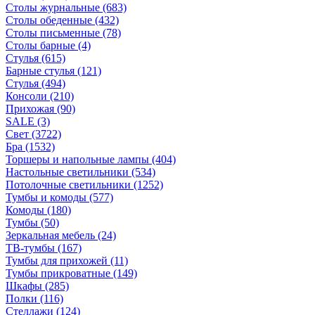
Столы журнальные
(683)
Столы обеденные
(432)
Столы письменные
(78)
Столы барные
(4)
Стулья
(615)
Барные стулья
(121)
Стулья
(494)
Консоли
(210)
Прихожая
(90)
SALE
(3)
Свет
(3722)
Бра
(1532)
Торшеры и напольные лампы
(404)
Настольные светильники
(534)
Потолочные светильники
(1252)
Тумбы и комоды
(577)
Комоды
(180)
Тумбы
(50)
Зеркальная мебель
(24)
ТВ-тумбы
(167)
Тумбы для прихожей
(11)
Тумбы прикроватные
(149)
Шкафы
(285)
Полки
(116)
Стеллажи
(124)