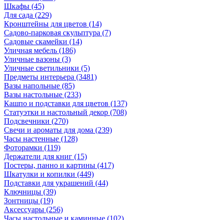
Шкафы
(45)
Для сада
(229)
Кронштейны для цветов
(14)
Садово-парковая скульптура
(7)
Садовые скамейки
(14)
Уличная мебель
(186)
Уличные вазоны
(3)
Уличные светильники
(5)
Предметы интерьера
(3481)
Вазы напольные
(85)
Вазы настольные
(233)
Кашпо и подставки для цветов
(137)
Статуэтки и настольный декор
(708)
Подсвечники
(270)
Свечи и ароматы для дома
(239)
Часы настенные
(128)
Фоторамки
(119)
Держатели для книг
(15)
Постеры, панно и картины
(417)
Шкатулки и копилки
(449)
Подставки для украшений
(44)
Ключницы
(39)
Зонтницы
(19)
Аксессуары
(256)
Часы настольные и каминные
(102)