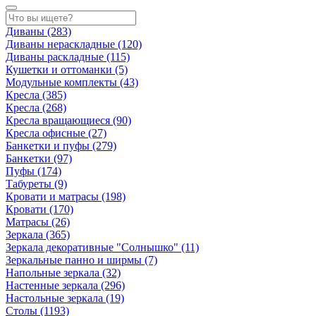
Диваны
(283)
Диваны нераскладные
(120)
Диваны раскладные
(115)
Кушетки и оттоманки
(5)
Модульные комплекты
(43)
Кресла
(385)
Кресла
(268)
Кресла вращающиеся
(90)
Кресла офисные
(27)
Банкетки и пуфы
(279)
Банкетки
(97)
Пуфы
(174)
Табуреты
(9)
Кровати и матрасы
(198)
Кровати
(170)
Матрасы
(26)
Зеркала
(365)
Зеркала декоративные "Солнышко"
(11)
Зеркальные панно и ширмы
(7)
Напольные зеркала
(32)
Настенные зеркала
(296)
Настольные зеркала
(19)
Столы
(1193)