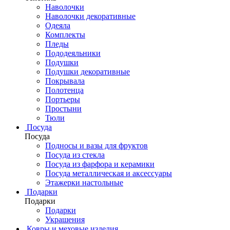
Наволочки
Наволочки декоративные
Одеяла
Комплекты
Пледы
Пододеяльники
Подушки
Подушки декоративные
Покрывала
Полотенца
Портьеры
Простыни
Тюли
Посуда
Посуда
Подносы и вазы для фруктов
Посуда из стекла
Посуда из фарфора и керамики
Посуда металлическая и аксессуары
Этажерки настольные
Подарки
Подарки
Подарки
Украшения
Ковры и меховые изделия