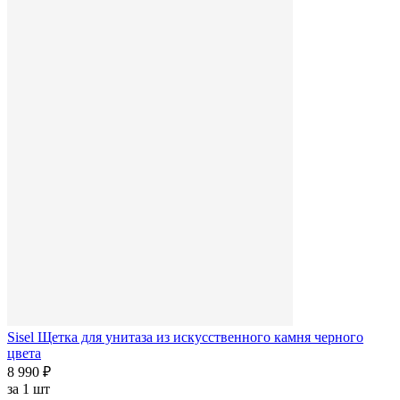
Sisel Щетка для унитаза из искусственного камня черного
цвета
8 990 ₽
за
1 шт