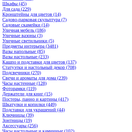
Шкафы
(45)
Для сада
(229)
Кронштейны для цветов
(14)
Садово-парковая скульптура
(7)
Садовые скамейки
(14)
Уличная мебель
(186)
Уличные вазоны
(3)
Уличные светильники
(5)
Предметы интерьера
(3481)
Вазы напольные
(85)
Вазы настольные
(233)
Кашпо и подставки для цветов
(137)
Статуэтки и настольный декор
(708)
Подсвечники
(270)
Свечи и ароматы для дома
(239)
Часы настенные
(128)
Фоторамки
(119)
Держатели для книг
(15)
Постеры, панно и картины
(417)
Шкатулки и копилки
(449)
Подставки для украшений
(44)
Ключницы
(39)
Зонтницы
(19)
Аксессуары
(256)
Часы настольные и каминные
(102)