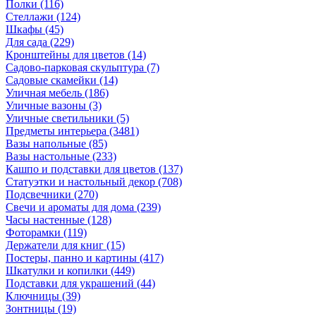
Полки
(116)
Стеллажи
(124)
Шкафы
(45)
Для сада
(229)
Кронштейны для цветов
(14)
Садово-парковая скульптура
(7)
Садовые скамейки
(14)
Уличная мебель
(186)
Уличные вазоны
(3)
Уличные светильники
(5)
Предметы интерьера
(3481)
Вазы напольные
(85)
Вазы настольные
(233)
Кашпо и подставки для цветов
(137)
Статуэтки и настольный декор
(708)
Подсвечники
(270)
Свечи и ароматы для дома
(239)
Часы настенные
(128)
Фоторамки
(119)
Держатели для книг
(15)
Постеры, панно и картины
(417)
Шкатулки и копилки
(449)
Подставки для украшений
(44)
Ключницы
(39)
Зонтницы
(19)