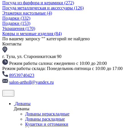
Посуда из фарфора и керамики
(272)
Посуда металлическая и аксессуары
(126)
Этажерки настольные
(4)
Подарки
(332)
Подарки
(153)
Украшения
(170)
Ковры и меховые изделия
(84)
По вашему запросу "
" категорий не найдено
Контакты
г. Тула, ул. Староникитская 90
Режим работы салона: ежедневно с 10:00 до 20:00
Режим работы склада: Понедельник-пятница с 10:00 до 17:00
89539740423
salon-artholl@yandex.ru
Диваны
Диваны
Диваны нераскладные
Диваны раскладные
Кушетки и оттоманки