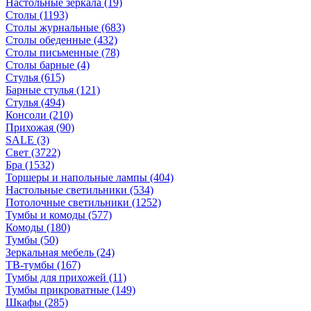
Настольные зеркала
(19)
Столы
(1193)
Столы журнальные
(683)
Столы обеденные
(432)
Столы письменные
(78)
Столы барные
(4)
Стулья
(615)
Барные стулья
(121)
Стулья
(494)
Консоли
(210)
Прихожая
(90)
SALE
(3)
Свет
(3722)
Бра
(1532)
Торшеры и напольные лампы
(404)
Настольные светильники
(534)
Потолочные светильники
(1252)
Тумбы и комоды
(577)
Комоды
(180)
Тумбы
(50)
Зеркальная мебель
(24)
ТВ-тумбы
(167)
Тумбы для прихожей
(11)
Тумбы прикроватные
(149)
Шкафы
(285)