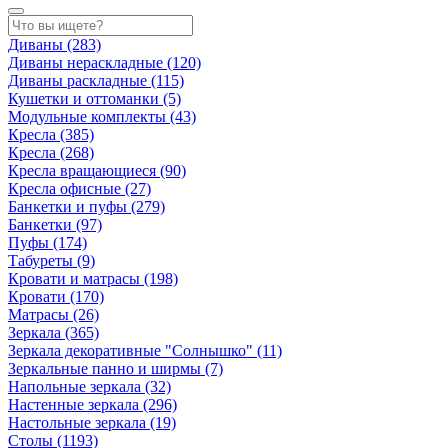
Диваны
(283)
Диваны нераскладные
(120)
Диваны раскладные
(115)
Кушетки и оттоманки
(5)
Модульные комплекты
(43)
Кресла
(385)
Кресла
(268)
Кресла вращающиеся
(90)
Кресла офисные
(27)
Банкетки и пуфы
(279)
Банкетки
(97)
Пуфы
(174)
Табуреты
(9)
Кровати и матрасы
(198)
Кровати
(170)
Матрасы
(26)
Зеркала
(365)
Зеркала декоративные "Солнышко"
(11)
Зеркальные панно и ширмы
(7)
Напольные зеркала
(32)
Настенные зеркала
(296)
Настольные зеркала
(19)
Столы
(1193)