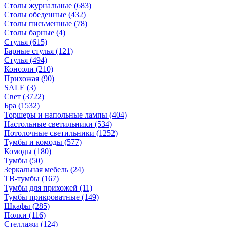
Столы журнальные
(683)
Столы обеденные
(432)
Столы письменные
(78)
Столы барные
(4)
Стулья
(615)
Барные стулья
(121)
Стулья
(494)
Консоли
(210)
Прихожая
(90)
SALE
(3)
Свет
(3722)
Бра
(1532)
Торшеры и напольные лампы
(404)
Настольные светильники
(534)
Потолочные светильники
(1252)
Тумбы и комоды
(577)
Комоды
(180)
Тумбы
(50)
Зеркальная мебель
(24)
ТВ-тумбы
(167)
Тумбы для прихожей
(11)
Тумбы прикроватные
(149)
Шкафы
(285)
Полки
(116)
Стеллажи
(124)