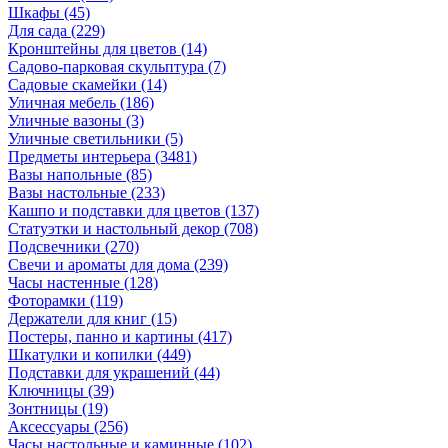
Шкафы
(45)
Для сада
(229)
Кронштейны для цветов
(14)
Садово-парковая скульптура
(7)
Садовые скамейки
(14)
Уличная мебель
(186)
Уличные вазоны
(3)
Уличные светильники
(5)
Предметы интерьера
(3481)
Вазы напольные
(85)
Вазы настольные
(233)
Кашпо и подставки для цветов
(137)
Статуэтки и настольный декор
(708)
Подсвечники
(270)
Свечи и ароматы для дома
(239)
Часы настенные
(128)
Фоторамки
(119)
Держатели для книг
(15)
Постеры, панно и картины
(417)
Шкатулки и копилки
(449)
Подставки для украшений
(44)
Ключницы
(39)
Зонтницы
(19)
Аксессуары
(256)
Часы настольные и каминные
(102)