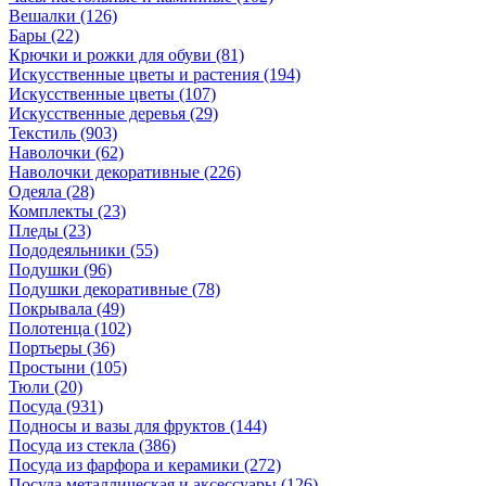
Вешалки
(126)
Бары
(22)
Крючки и рожки для обуви
(81)
Искусственные цветы и растения
(194)
Искусственные цветы
(107)
Искусcтвенные деревья
(29)
Текстиль
(903)
Наволочки
(62)
Наволочки декоративные
(226)
Одеяла
(28)
Комплекты
(23)
Пледы
(23)
Пододеяльники
(55)
Подушки
(96)
Подушки декоративные
(78)
Покрывала
(49)
Полотенца
(102)
Портьеры
(36)
Простыни
(105)
Тюли
(20)
Посуда
(931)
Подносы и вазы для фруктов
(144)
Посуда из стекла
(386)
Посуда из фарфора и керамики
(272)
Посуда металлическая и аксессуары
(126)