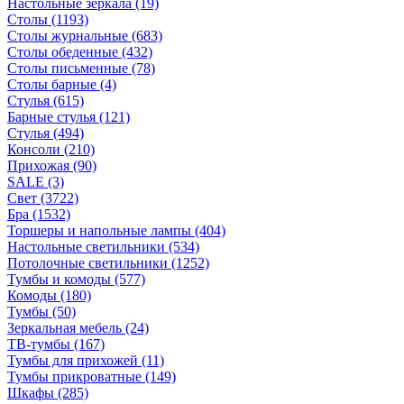
Настольные зеркала
(19)
Столы
(1193)
Столы журнальные
(683)
Столы обеденные
(432)
Столы письменные
(78)
Столы барные
(4)
Стулья
(615)
Барные стулья
(121)
Стулья
(494)
Консоли
(210)
Прихожая
(90)
SALE
(3)
Свет
(3722)
Бра
(1532)
Торшеры и напольные лампы
(404)
Настольные светильники
(534)
Потолочные светильники
(1252)
Тумбы и комоды
(577)
Комоды
(180)
Тумбы
(50)
Зеркальная мебель
(24)
ТВ-тумбы
(167)
Тумбы для прихожей
(11)
Тумбы прикроватные
(149)
Шкафы
(285)