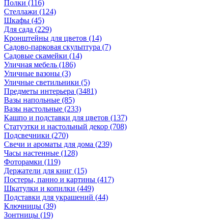
Полки
(116)
Стеллажи
(124)
Шкафы
(45)
Для сада
(229)
Кронштейны для цветов
(14)
Садово-парковая скульптура
(7)
Садовые скамейки
(14)
Уличная мебель
(186)
Уличные вазоны
(3)
Уличные светильники
(5)
Предметы интерьера
(3481)
Вазы напольные
(85)
Вазы настольные
(233)
Кашпо и подставки для цветов
(137)
Статуэтки и настольный декор
(708)
Подсвечники
(270)
Свечи и ароматы для дома
(239)
Часы настенные
(128)
Фоторамки
(119)
Держатели для книг
(15)
Постеры, панно и картины
(417)
Шкатулки и копилки
(449)
Подставки для украшений
(44)
Ключницы
(39)
Зонтницы
(19)