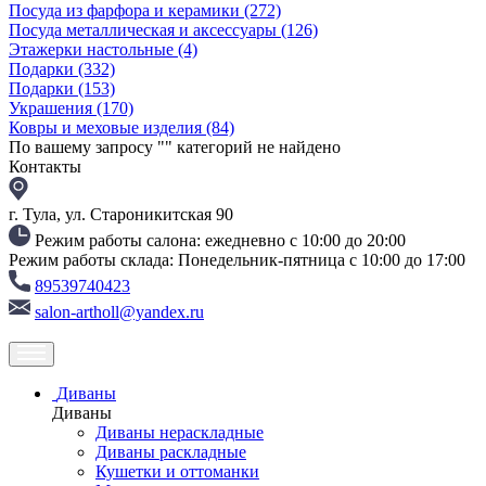
Посуда из фарфора и керамики
(272)
Посуда металлическая и аксессуары
(126)
Этажерки настольные
(4)
Подарки
(332)
Подарки
(153)
Украшения
(170)
Ковры и меховые изделия
(84)
По вашему запросу "
" категорий не найдено
Контакты
г. Тула, ул. Староникитская 90
Режим работы салона: ежедневно с 10:00 до 20:00
Режим работы склада: Понедельник-пятница с 10:00 до 17:00
89539740423
salon-artholl@yandex.ru
Диваны
Диваны
Диваны нераскладные
Диваны раскладные
Кушетки и оттоманки