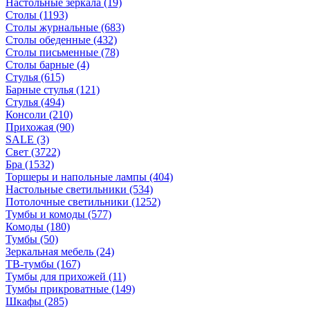
Настольные зеркала
(19)
Столы
(1193)
Столы журнальные
(683)
Столы обеденные
(432)
Столы письменные
(78)
Столы барные
(4)
Стулья
(615)
Барные стулья
(121)
Стулья
(494)
Консоли
(210)
Прихожая
(90)
SALE
(3)
Свет
(3722)
Бра
(1532)
Торшеры и напольные лампы
(404)
Настольные светильники
(534)
Потолочные светильники
(1252)
Тумбы и комоды
(577)
Комоды
(180)
Тумбы
(50)
Зеркальная мебель
(24)
ТВ-тумбы
(167)
Тумбы для прихожей
(11)
Тумбы прикроватные
(149)
Шкафы
(285)