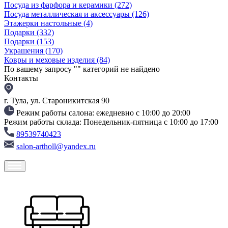
Посуда из фарфора и керамики
(272)
Посуда металлическая и аксессуары
(126)
Этажерки настольные
(4)
Подарки
(332)
Подарки
(153)
Украшения
(170)
Ковры и меховые изделия
(84)
По вашему запросу "
" категорий не найдено
Контакты
г. Тула, ул. Староникитская 90
Режим работы салона: ежедневно с 10:00 до 20:00
Режим работы склада: Понедельник-пятница с 10:00 до 17:00
89539740423
salon-artholl@yandex.ru