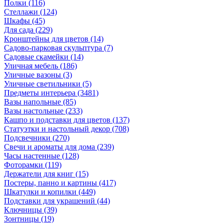
Полки
(116)
Стеллажи
(124)
Шкафы
(45)
Для сада
(229)
Кронштейны для цветов
(14)
Садово-парковая скульптура
(7)
Садовые скамейки
(14)
Уличная мебель
(186)
Уличные вазоны
(3)
Уличные светильники
(5)
Предметы интерьера
(3481)
Вазы напольные
(85)
Вазы настольные
(233)
Кашпо и подставки для цветов
(137)
Статуэтки и настольный декор
(708)
Подсвечники
(270)
Свечи и ароматы для дома
(239)
Часы настенные
(128)
Фоторамки
(119)
Держатели для книг
(15)
Постеры, панно и картины
(417)
Шкатулки и копилки
(449)
Подставки для украшений
(44)
Ключницы
(39)
Зонтницы
(19)