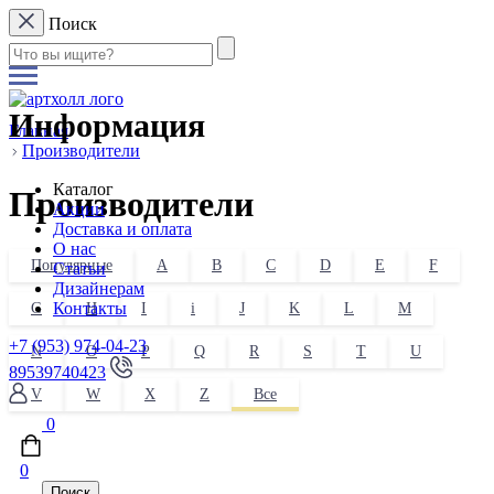
Поиск
Информация
Главная
Производители
Каталог
Производители
Акции
Доставка и оплата
О нас
Популярные
A
B
C
D
E
F
Статьи
Дизайнерам
Контакты
G
H
I
i
J
K
L
M
+7 (953) 974-04-23
N
O
P
Q
R
S
T
U
89539740423
V
W
X
Z
Все
0
0
Поиск