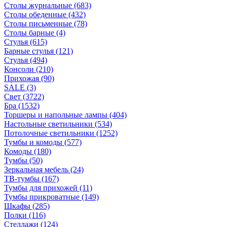
Столы журнальные
(683)
Столы обеденные
(432)
Столы письменные
(78)
Столы барные
(4)
Стулья
(615)
Барные стулья
(121)
Стулья
(494)
Консоли
(210)
Прихожая
(90)
SALE
(3)
Свет
(3722)
Бра
(1532)
Торшеры и напольные лампы
(404)
Настольные светильники
(534)
Потолочные светильники
(1252)
Тумбы и комоды
(577)
Комоды
(180)
Тумбы
(50)
Зеркальная мебель
(24)
ТВ-тумбы
(167)
Тумбы для прихожей
(11)
Тумбы прикроватные
(149)
Шкафы
(285)
Полки
(116)
Стеллажи
(124)