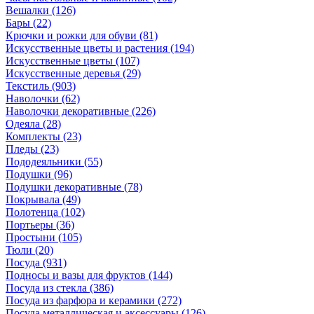
Вешалки
(126)
Бары
(22)
Крючки и рожки для обуви
(81)
Искусственные цветы и растения
(194)
Искусственные цветы
(107)
Искусcтвенные деревья
(29)
Текстиль
(903)
Наволочки
(62)
Наволочки декоративные
(226)
Одеяла
(28)
Комплекты
(23)
Пледы
(23)
Пододеяльники
(55)
Подушки
(96)
Подушки декоративные
(78)
Покрывала
(49)
Полотенца
(102)
Портьеры
(36)
Простыни
(105)
Тюли
(20)
Посуда
(931)
Подносы и вазы для фруктов
(144)
Посуда из стекла
(386)
Посуда из фарфора и керамики
(272)
Посуда металлическая и аксессуары
(126)