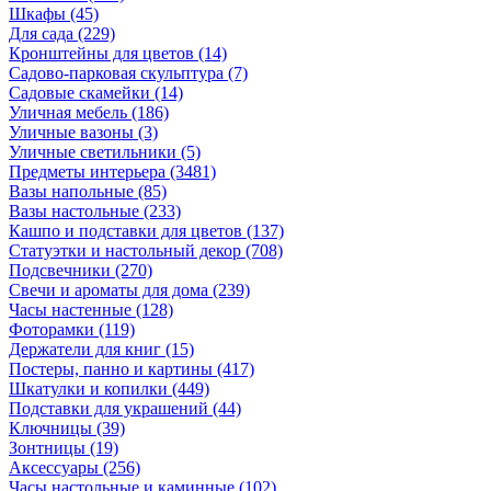
Шкафы
(45)
Для сада
(229)
Кронштейны для цветов
(14)
Садово-парковая скульптура
(7)
Садовые скамейки
(14)
Уличная мебель
(186)
Уличные вазоны
(3)
Уличные светильники
(5)
Предметы интерьера
(3481)
Вазы напольные
(85)
Вазы настольные
(233)
Кашпо и подставки для цветов
(137)
Статуэтки и настольный декор
(708)
Подсвечники
(270)
Свечи и ароматы для дома
(239)
Часы настенные
(128)
Фоторамки
(119)
Держатели для книг
(15)
Постеры, панно и картины
(417)
Шкатулки и копилки
(449)
Подставки для украшений
(44)
Ключницы
(39)
Зонтницы
(19)
Аксессуары
(256)
Часы настольные и каминные
(102)