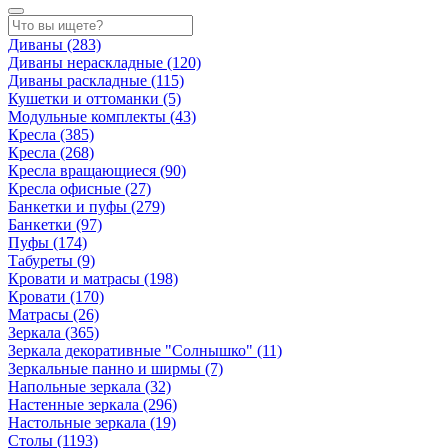
Диваны
(283)
Диваны нераскладные
(120)
Диваны раскладные
(115)
Кушетки и оттоманки
(5)
Модульные комплекты
(43)
Кресла
(385)
Кресла
(268)
Кресла вращающиеся
(90)
Кресла офисные
(27)
Банкетки и пуфы
(279)
Банкетки
(97)
Пуфы
(174)
Табуреты
(9)
Кровати и матрасы
(198)
Кровати
(170)
Матрасы
(26)
Зеркала
(365)
Зеркала декоративные "Солнышко"
(11)
Зеркальные панно и ширмы
(7)
Напольные зеркала
(32)
Настенные зеркала
(296)
Настольные зеркала
(19)
Столы
(1193)