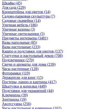
Шкафы
(45)
Для сада
(229)
Кронштейны для цветов
(14)
Садово-парковая скульптура
(7)
Садовые скамейки
(14)
Уличная мебель
(186)
Уличные вазоны
(3)
Уличные светильники
(5)
Предметы интерьера
(3481)
Вазы напольные
(85)
Вазы настольные
(233)
Кашпо и подставки для цветов
(137)
Статуэтки и настольный декор
(708)
Подсвечники
(270)
Свечи и ароматы для дома
(239)
Часы настенные
(128)
Фоторамки
(119)
Держатели для книг
(15)
Постеры, панно и картины
(417)
Шкатулки и копилки
(449)
Подставки для украшений
(44)
Ключницы
(39)
Зонтницы
(19)
Аксессуары
(256)
Часы настольные и каминные
(102)