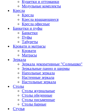
Кушетки и оттоманки
Модульные комплекты
Кресла
Кресла
Кресла вращающиеся
Кресла офисные
Банкетки и пуфы
Банкетки
Пуфы
Табуреты
Кровати и матрасы
Кровати
Матрасы
Зеркала
Зеркала декоративные "Солнышко"
Зеркальные панно и ширмы
Напольные зеркала
Настенные зеркала
Настольные зеркала
Столы
Столы журнальные
Столы обеденные
Столы письменные
Столы барные
Стулья