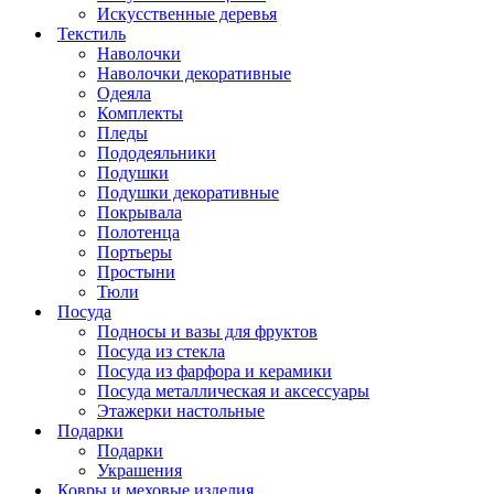
Искусcтвенные деревья
Текстиль
Наволочки
Наволочки декоративные
Одеяла
Комплекты
Пледы
Пододеяльники
Подушки
Подушки декоративные
Покрывала
Полотенца
Портьеры
Простыни
Тюли
Посуда
Подносы и вазы для фруктов
Посуда из стекла
Посуда из фарфора и керамики
Посуда металлическая и аксессуары
Этажерки настольные
Подарки
Подарки
Украшения
Ковры и меховые изделия