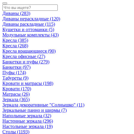
Диваны
(283)
Диваны нераскладные
(120)
Диваны раскладные
(115)
Кушетки и оттоманки
(5)
Модульные комплекты
(43)
Кресла
(385)
Кресла
(268)
Кресла вращающиеся
(90)
Кресла офисные
(27)
Банкетки и пуфы
(279)
Банкетки
(97)
Пуфы
(174)
Табуреты
(9)
Кровати и матрасы
(198)
Кровати
(170)
Матрасы
(26)
Зеркала
(365)
Зеркала декоративные "Солнышко"
(11)
Зеркальные панно и ширмы
(7)
Напольные зеркала
(32)
Настенные зеркала
(296)
Настольные зеркала
(19)
Столы
(1193)