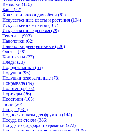
Вешалки
(126)
Бары
(22)
Крючки и рожки для обуви
(81)
Искусственные цветы и растения
(194)
Искусственные цветы
(107)
Искусcтвенные деревья
(29)
Текстиль
(903)
Наволочки
(62)
Наволочки декоративные
(226)
Одеяла
(28)
Комплекты
(23)
Пледы
(23)
Пододеяльники
(55)
Подушки
(96)
Подушки декоративные
(78)
Покрывала
(49)
Полотенца
(102)
Портьеры
(36)
Простыни
(105)
Тюли
(20)
Посуда
(931)
Подносы и вазы для фруктов
(144)
Посуда из стекла
(386)
Посуда из фарфора и керамики
(272)
Посуда металлическая и аксессуары
(126)