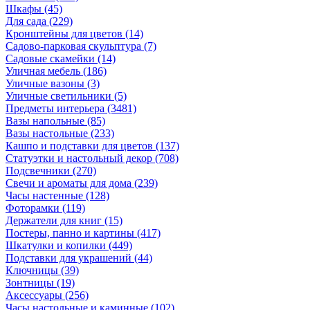
Шкафы
(45)
Для сада
(229)
Кронштейны для цветов
(14)
Садово-парковая скульптура
(7)
Садовые скамейки
(14)
Уличная мебель
(186)
Уличные вазоны
(3)
Уличные светильники
(5)
Предметы интерьера
(3481)
Вазы напольные
(85)
Вазы настольные
(233)
Кашпо и подставки для цветов
(137)
Статуэтки и настольный декор
(708)
Подсвечники
(270)
Свечи и ароматы для дома
(239)
Часы настенные
(128)
Фоторамки
(119)
Держатели для книг
(15)
Постеры, панно и картины
(417)
Шкатулки и копилки
(449)
Подставки для украшений
(44)
Ключницы
(39)
Зонтницы
(19)
Аксессуары
(256)
Часы настольные и каминные
(102)