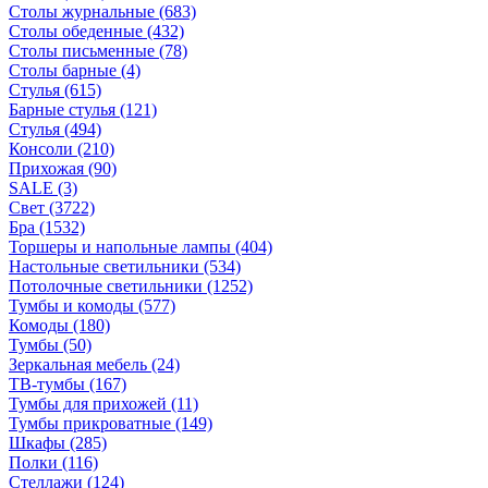
Столы журнальные
(683)
Столы обеденные
(432)
Столы письменные
(78)
Столы барные
(4)
Стулья
(615)
Барные стулья
(121)
Стулья
(494)
Консоли
(210)
Прихожая
(90)
SALE
(3)
Свет
(3722)
Бра
(1532)
Торшеры и напольные лампы
(404)
Настольные светильники
(534)
Потолочные светильники
(1252)
Тумбы и комоды
(577)
Комоды
(180)
Тумбы
(50)
Зеркальная мебель
(24)
ТВ-тумбы
(167)
Тумбы для прихожей
(11)
Тумбы прикроватные
(149)
Шкафы
(285)
Полки
(116)
Стеллажи
(124)