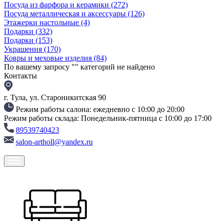
Посуда из фарфора и керамики
(272)
Посуда металлическая и аксессуары
(126)
Этажерки настольные
(4)
Подарки
(332)
Подарки
(153)
Украшения
(170)
Ковры и меховые изделия
(84)
По вашему запросу "
" категорий не найдено
Контакты
г. Тула, ул. Староникитская 90
Режим работы салона: ежедневно с 10:00 до 20:00
Режим работы склада: Понедельник-пятница с 10:00 до 17:00
89539740423
salon-artholl@yandex.ru