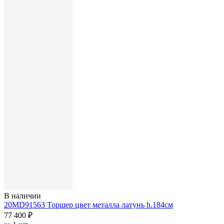
В наличии
20MD91563 Торшер цвет металла латунь h.184см
77 400 ₽