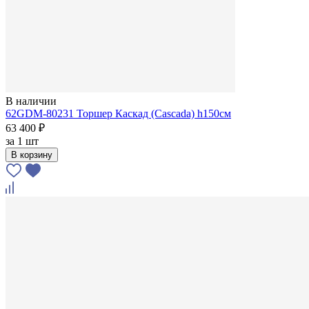
В наличии
62GDM-80231 Торшер Каскад (Cascada) h150см
63 400 ₽
за
1 шт
В корзину