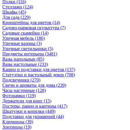
Полки
(116)
Стеллажи
(124)
Шкафы
(45)
Для сада
(229)
Кронштейны для цветов
(14)
Садово-парковая скульптура
(7)
Садовые скамейки
(14)
Уличная мебель
(186)
Уличные вазоны
(3)
Уличные светильники
(5)
Предметы интерьера
(3481)
Вазы напольные
(85)
Вазы настольные
(233)
Кашпо и подставки для цветов
(137)
Статуэтки и настольный декор
(708)
Подсвечники
(270)
Свечи и ароматы для дома
(239)
Часы настенные
(128)
Фоторамки
(119)
Держатели для книг
(15)
Постеры, панно и картины
(417)
Шкатулки и копилки
(449)
Подставки для украшений
(44)
Ключницы
(39)
Зонтницы
(19)