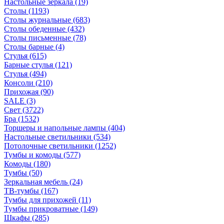
Настольные зеркала
(19)
Столы
(1193)
Столы журнальные
(683)
Столы обеденные
(432)
Столы письменные
(78)
Столы барные
(4)
Стулья
(615)
Барные стулья
(121)
Стулья
(494)
Консоли
(210)
Прихожая
(90)
SALE
(3)
Свет
(3722)
Бра
(1532)
Торшеры и напольные лампы
(404)
Настольные светильники
(534)
Потолочные светильники
(1252)
Тумбы и комоды
(577)
Комоды
(180)
Тумбы
(50)
Зеркальная мебель
(24)
ТВ-тумбы
(167)
Тумбы для прихожей
(11)
Тумбы прикроватные
(149)
Шкафы
(285)