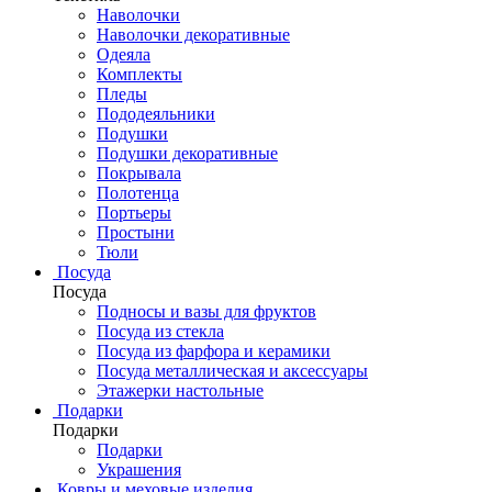
Наволочки
Наволочки декоративные
Одеяла
Комплекты
Пледы
Пододеяльники
Подушки
Подушки декоративные
Покрывала
Полотенца
Портьеры
Простыни
Тюли
Посуда
Посуда
Подносы и вазы для фруктов
Посуда из стекла
Посуда из фарфора и керамики
Посуда металлическая и аксессуары
Этажерки настольные
Подарки
Подарки
Подарки
Украшения
Ковры и меховые изделия