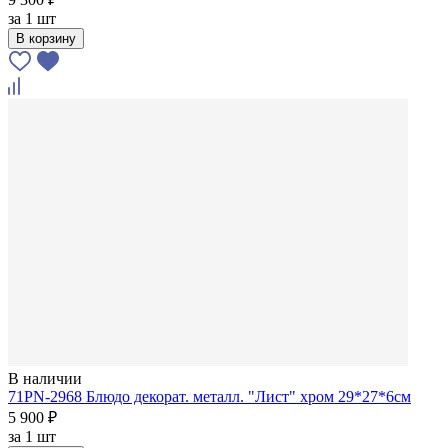
за
1 шт
В корзину
В наличии
71PN-2968 Блюдо декорат. металл. "Лист" хром 29*27*6см
5 900 ₽
за
1 шт