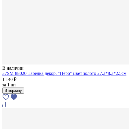
В наличии
37SM-88020 Тарелка декор. "Перо" цвет золото 27,3*8,3*2,5см
1 140 ₽
за
1 шт
В корзину