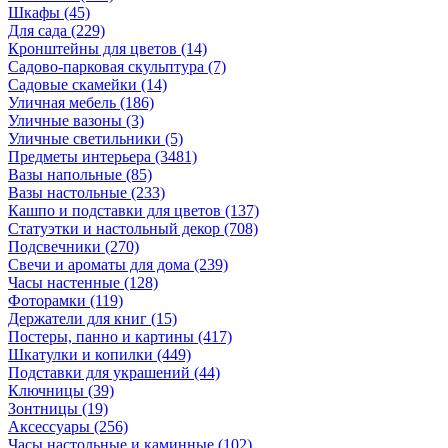
Шкафы
(45)
Для сада
(229)
Кронштейны для цветов
(14)
Садово-парковая скульптура
(7)
Садовые скамейки
(14)
Уличная мебель
(186)
Уличные вазоны
(3)
Уличные светильники
(5)
Предметы интерьера
(3481)
Вазы напольные
(85)
Вазы настольные
(233)
Кашпо и подставки для цветов
(137)
Статуэтки и настольный декор
(708)
Подсвечники
(270)
Свечи и ароматы для дома
(239)
Часы настенные
(128)
Фоторамки
(119)
Держатели для книг
(15)
Постеры, панно и картины
(417)
Шкатулки и копилки
(449)
Подставки для украшений
(44)
Ключницы
(39)
Зонтницы
(19)
Аксессуары
(256)
Часы настольные и каминные
(102)