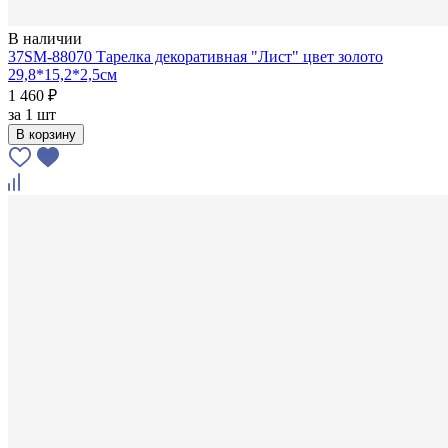
В наличии
37SM-88070 Тарелка декоративная "Лист" цвет золото
29,8*15,2*2,5см
1 460 ₽
за
1 шт
В корзину