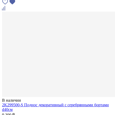
В наличии
2K299500-S Поднос декоративный с серебрянными бортами
d40см
9 300 ₽