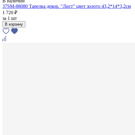
В наличии
37SM-88080 Тарелка декор. "Лист" цвет золото 43,2*14*3,2см
1 720 ₽
за
1 шт
В корзину