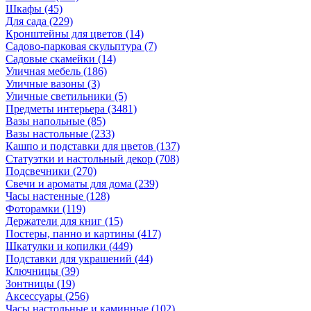
Шкафы
(45)
Для сада
(229)
Кронштейны для цветов
(14)
Садово-парковая скульптура
(7)
Садовые скамейки
(14)
Уличная мебель
(186)
Уличные вазоны
(3)
Уличные светильники
(5)
Предметы интерьера
(3481)
Вазы напольные
(85)
Вазы настольные
(233)
Кашпо и подставки для цветов
(137)
Статуэтки и настольный декор
(708)
Подсвечники
(270)
Свечи и ароматы для дома
(239)
Часы настенные
(128)
Фоторамки
(119)
Держатели для книг
(15)
Постеры, панно и картины
(417)
Шкатулки и копилки
(449)
Подставки для украшений
(44)
Ключницы
(39)
Зонтницы
(19)
Аксессуары
(256)
Часы настольные и каминные
(102)