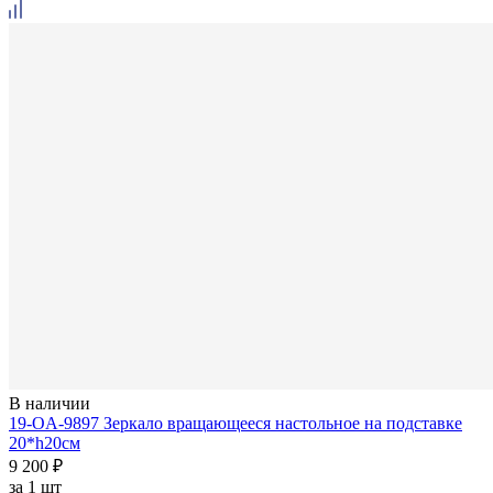
В наличии
19-OA-9897 Зеркало вращающееся настольное на подставке
20*h20см
9 200 ₽
за
1 шт