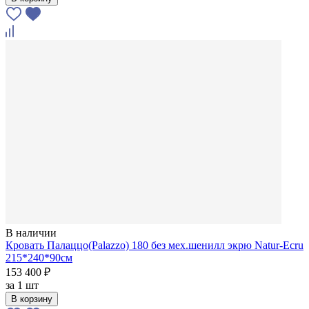
В наличии
Кровать Палаццо(Palazzo) 180 без мех.шенилл экрю Natur-Ecru
215*240*90см
153 400 ₽
за
1 шт
В корзину