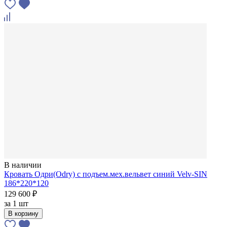
В наличии
Кровать Одри(Odry) c подъем.мех.вельвет синий Velv-SIN
186*220*120
129 600 ₽
за
1 шт
В корзину