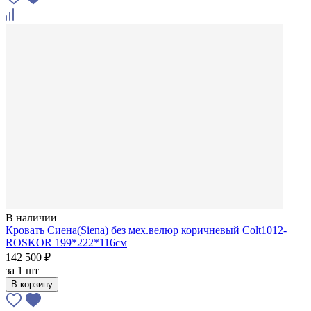
В наличии
Кровать Сиена(Siena) без мех.велюр коричневый Colt1012-
ROSKOR 199*222*116см
142 500 ₽
за
1 шт
В корзину