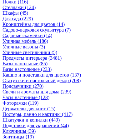
Полки
(116)
Стеллажи
(124)
Шкафы
(45)
Для сада
(229)
Кронштейны для цветов
(14)
Садово-парковая скульптура
(7)
Садовые скамейки
(14)
Уличная мебель
(186)
Уличные вазоны
(3)
Уличные светильники
(5)
Предметы интерьера
(3481)
Вазы напольные
(85)
Вазы настольные
(233)
Кашпо и подставки для цветов
(137)
Статуэтки и настольный декор
(708)
Подсвечники
(270)
Свечи и ароматы для дома
(239)
Часы настенные
(128)
Фоторамки
(119)
Держатели для книг
(15)
Постеры, панно и картины
(417)
Шкатулки и копилки
(449)
Подставки для украшений
(44)
Ключницы
(39)
Зонтницы
(19)