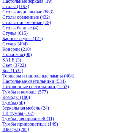
Настольные зеркала
(19)
Столы
(1193)
Столы журнальные
(683)
Столы обеденные
(432)
Столы письменные
(78)
Столы барные
(4)
Стулья
(615)
Барные стулья
(121)
Стулья
(494)
Консоли
(210)
Прихожая
(90)
SALE
(3)
Свет
(3722)
Бра
(1532)
Торшеры и напольные лампы
(404)
Настольные светильники
(534)
Потолочные светильники
(1252)
Тумбы и комоды
(577)
Комоды
(180)
Тумбы
(50)
Зеркальная мебель
(24)
ТВ-тумбы
(167)
Тумбы для прихожей
(11)
Тумбы прикроватные
(149)
Шкафы
(285)