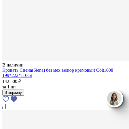
В наличии
Кровать Сиена(Siena) без мех.велюр кремовый Colt1008
199*222*116см
142 500 ₽
за
1 шт
В корзину