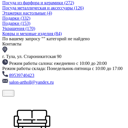
Посуда из фарфора и керамики
(272)
Посуда металлическая и аксессуары
(126)
Этажерки настольные
(4)
Подарки
(332)
Подарки
(153)
Украшения
(170)
Ковры и меховые изделия
(84)
По вашему запросу "
" категорий не найдено
Контакты
г. Тула, ул. Староникитская 90
Режим работы салона: ежедневно с 10:00 до 20:00
Режим работы склада: Понедельник-пятница с 10:00 до 17:00
89539740423
salon-artholl@yandex.ru