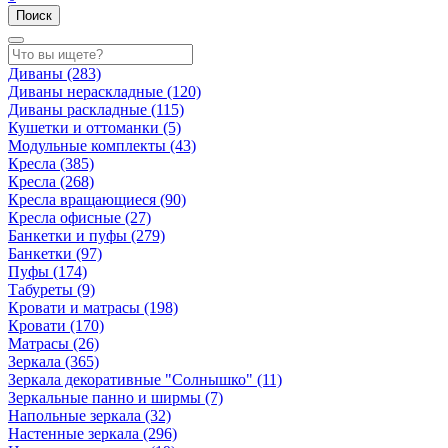
Поиск
Диваны
(283)
Диваны нераскладные
(120)
Диваны раскладные
(115)
Кушетки и оттоманки
(5)
Модульные комплекты
(43)
Кресла
(385)
Кресла
(268)
Кресла вращающиеся
(90)
Кресла офисные
(27)
Банкетки и пуфы
(279)
Банкетки
(97)
Пуфы
(174)
Табуреты
(9)
Кровати и матрасы
(198)
Кровати
(170)
Матрасы
(26)
Зеркала
(365)
Зеркала декоративные "Солнышко"
(11)
Зеркальные панно и ширмы
(7)
Напольные зеркала
(32)
Настенные зеркала
(296)