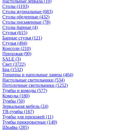
Настольные зеркала
(19)
Столы
(1193)
Столы журнальные
(683)
Столы обеденные
(432)
Столы письменные
(78)
Столы барные
(4)
Стулья
(615)
Барные стулья
(121)
Стулья
(494)
Консоли
(210)
Прихожая
(90)
SALE
(3)
Свет
(3722)
Бра
(1532)
Торшеры и напольные лампы
(404)
Настольные светильники
(534)
Потолочные светильники
(1252)
Тумбы и комоды
(577)
Комоды
(180)
Тумбы
(50)
Зеркальная мебель
(24)
ТВ-тумбы
(167)
Тумбы для прихожей
(11)
Тумбы прикроватные
(149)
Шкафы
(285)