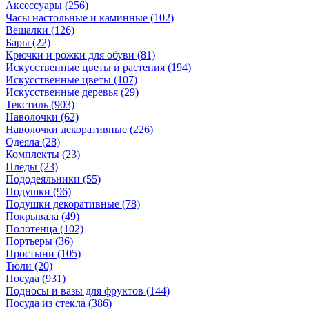
Аксессуары
(256)
Часы настольные и каминные
(102)
Вешалки
(126)
Бары
(22)
Крючки и рожки для обуви
(81)
Искусственные цветы и растения
(194)
Искусственные цветы
(107)
Искусcтвенные деревья
(29)
Текстиль
(903)
Наволочки
(62)
Наволочки декоративные
(226)
Одеяла
(28)
Комплекты
(23)
Пледы
(23)
Пододеяльники
(55)
Подушки
(96)
Подушки декоративные
(78)
Покрывала
(49)
Полотенца
(102)
Портьеры
(36)
Простыни
(105)
Тюли
(20)
Посуда
(931)
Подносы и вазы для фруктов
(144)
Посуда из стекла
(386)