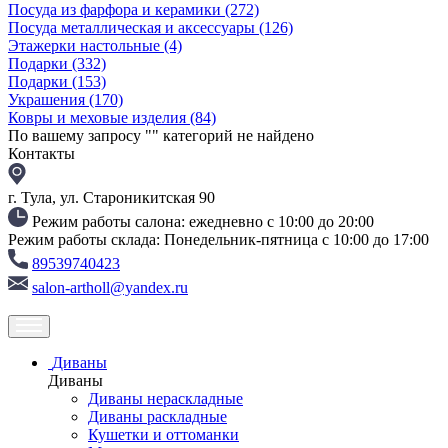
Посуда из фарфора и керамики
(272)
Посуда металлическая и аксессуары
(126)
Этажерки настольные
(4)
Подарки
(332)
Подарки
(153)
Украшения
(170)
Ковры и меховые изделия
(84)
По вашему запросу "
" категорий не найдено
Контакты
г. Тула, ул. Староникитская 90
Режим работы салона: ежедневно с 10:00 до 20:00
Режим работы склада: Понедельник-пятница с 10:00 до 17:00
89539740423
salon-artholl@yandex.ru
Диваны
Диваны
Диваны нераскладные
Диваны раскладные
Кушетки и оттоманки