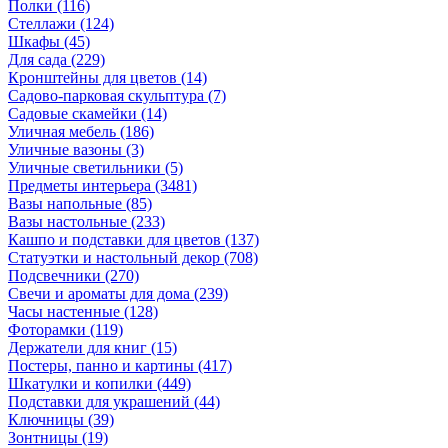
Полки
(116)
Стеллажи
(124)
Шкафы
(45)
Для сада
(229)
Кронштейны для цветов
(14)
Садово-парковая скульптура
(7)
Садовые скамейки
(14)
Уличная мебель
(186)
Уличные вазоны
(3)
Уличные светильники
(5)
Предметы интерьера
(3481)
Вазы напольные
(85)
Вазы настольные
(233)
Кашпо и подставки для цветов
(137)
Статуэтки и настольный декор
(708)
Подсвечники
(270)
Свечи и ароматы для дома
(239)
Часы настенные
(128)
Фоторамки
(119)
Держатели для книг
(15)
Постеры, панно и картины
(417)
Шкатулки и копилки
(449)
Подставки для украшений
(44)
Ключницы
(39)
Зонтницы
(19)