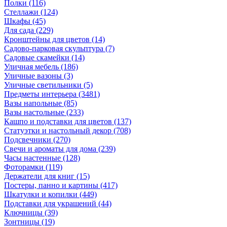
Полки
(116)
Стеллажи
(124)
Шкафы
(45)
Для сада
(229)
Кронштейны для цветов
(14)
Садово-парковая скульптура
(7)
Садовые скамейки
(14)
Уличная мебель
(186)
Уличные вазоны
(3)
Уличные светильники
(5)
Предметы интерьера
(3481)
Вазы напольные
(85)
Вазы настольные
(233)
Кашпо и подставки для цветов
(137)
Статуэтки и настольный декор
(708)
Подсвечники
(270)
Свечи и ароматы для дома
(239)
Часы настенные
(128)
Фоторамки
(119)
Держатели для книг
(15)
Постеры, панно и картины
(417)
Шкатулки и копилки
(449)
Подставки для украшений
(44)
Ключницы
(39)
Зонтницы
(19)