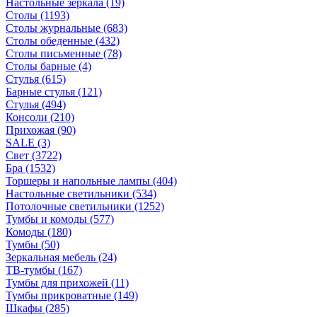
Настольные зеркала
(19)
Столы
(1193)
Столы журнальные
(683)
Столы обеденные
(432)
Столы письменные
(78)
Столы барные
(4)
Стулья
(615)
Барные стулья
(121)
Стулья
(494)
Консоли
(210)
Прихожая
(90)
SALE
(3)
Свет
(3722)
Бра
(1532)
Торшеры и напольные лампы
(404)
Настольные светильники
(534)
Потолочные светильники
(1252)
Тумбы и комоды
(577)
Комоды
(180)
Тумбы
(50)
Зеркальная мебель
(24)
ТВ-тумбы
(167)
Тумбы для прихожей
(11)
Тумбы прикроватные
(149)
Шкафы
(285)