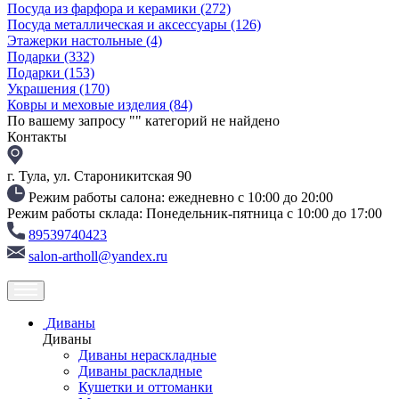
Посуда из фарфора и керамики
(272)
Посуда металлическая и аксессуары
(126)
Этажерки настольные
(4)
Подарки
(332)
Подарки
(153)
Украшения
(170)
Ковры и меховые изделия
(84)
По вашему запросу "
" категорий не найдено
Контакты
г. Тула, ул. Староникитская 90
Режим работы салона: ежедневно с 10:00 до 20:00
Режим работы склада: Понедельник-пятница с 10:00 до 17:00
89539740423
salon-artholl@yandex.ru
Диваны
Диваны
Диваны нераскладные
Диваны раскладные
Кушетки и оттоманки