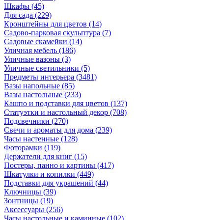
Шкафы
(45)
Для сада
(229)
Кронштейны для цветов
(14)
Садово-парковая скульптура
(7)
Садовые скамейки
(14)
Уличная мебель
(186)
Уличные вазоны
(3)
Уличные светильники
(5)
Предметы интерьера
(3481)
Вазы напольные
(85)
Вазы настольные
(233)
Кашпо и подставки для цветов
(137)
Статуэтки и настольный декор
(708)
Подсвечники
(270)
Свечи и ароматы для дома
(239)
Часы настенные
(128)
Фоторамки
(119)
Держатели для книг
(15)
Постеры, панно и картины
(417)
Шкатулки и копилки
(449)
Подставки для украшений
(44)
Ключницы
(39)
Зонтницы
(19)
Аксессуары
(256)
Часы настольные и каминные
(102)