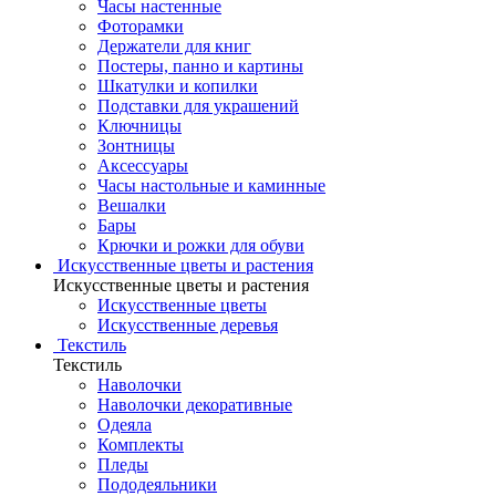
Часы настенные
Фоторамки
Держатели для книг
Постеры, панно и картины
Шкатулки и копилки
Подставки для украшений
Ключницы
Зонтницы
Аксессуары
Часы настольные и каминные
Вешалки
Бары
Крючки и рожки для обуви
Искусственные цветы и растения
Искусственные цветы и растения
Искусственные цветы
Искусcтвенные деревья
Текстиль
Текстиль
Наволочки
Наволочки декоративные
Одеяла
Комплекты
Пледы
Пододеяльники