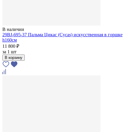
В наличии
29BJ-695-37 Пальма Цикас (Cycas) искусственная в горшке
h160см
11 800 ₽
за
1 шт
В корзину