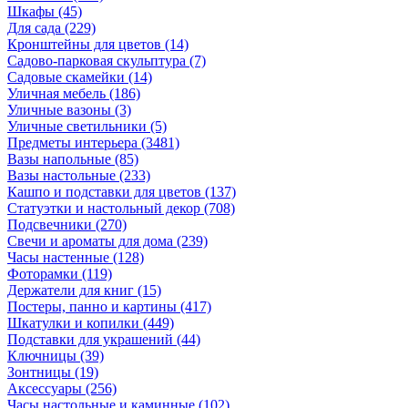
Шкафы
(45)
Для сада
(229)
Кронштейны для цветов
(14)
Садово-парковая скульптура
(7)
Садовые скамейки
(14)
Уличная мебель
(186)
Уличные вазоны
(3)
Уличные светильники
(5)
Предметы интерьера
(3481)
Вазы напольные
(85)
Вазы настольные
(233)
Кашпо и подставки для цветов
(137)
Статуэтки и настольный декор
(708)
Подсвечники
(270)
Свечи и ароматы для дома
(239)
Часы настенные
(128)
Фоторамки
(119)
Держатели для книг
(15)
Постеры, панно и картины
(417)
Шкатулки и копилки
(449)
Подставки для украшений
(44)
Ключницы
(39)
Зонтницы
(19)
Аксессуары
(256)
Часы настольные и каминные
(102)