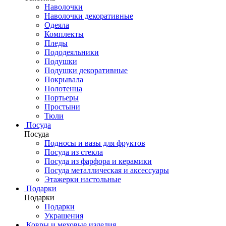
Наволочки
Наволочки декоративные
Одеяла
Комплекты
Пледы
Пододеяльники
Подушки
Подушки декоративные
Покрывала
Полотенца
Портьеры
Простыни
Тюли
Посуда
Посуда
Подносы и вазы для фруктов
Посуда из стекла
Посуда из фарфора и керамики
Посуда металлическая и аксессуары
Этажерки настольные
Подарки
Подарки
Подарки
Украшения
Ковры и меховые изделия