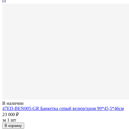
В наличии
47ED-BEN005-GR Банкетка серый велюр/хром 99*45,5*46см
23 000 ₽
за
1 шт
В корзину