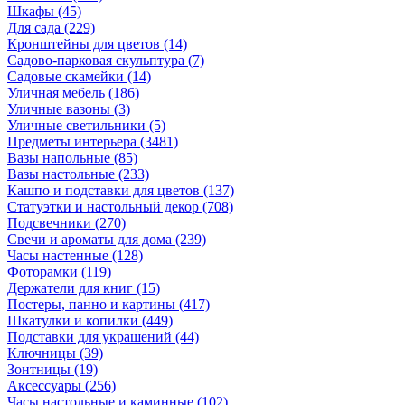
Шкафы
(45)
Для сада
(229)
Кронштейны для цветов
(14)
Садово-парковая скульптура
(7)
Садовые скамейки
(14)
Уличная мебель
(186)
Уличные вазоны
(3)
Уличные светильники
(5)
Предметы интерьера
(3481)
Вазы напольные
(85)
Вазы настольные
(233)
Кашпо и подставки для цветов
(137)
Статуэтки и настольный декор
(708)
Подсвечники
(270)
Свечи и ароматы для дома
(239)
Часы настенные
(128)
Фоторамки
(119)
Держатели для книг
(15)
Постеры, панно и картины
(417)
Шкатулки и копилки
(449)
Подставки для украшений
(44)
Ключницы
(39)
Зонтницы
(19)
Аксессуары
(256)
Часы настольные и каминные
(102)