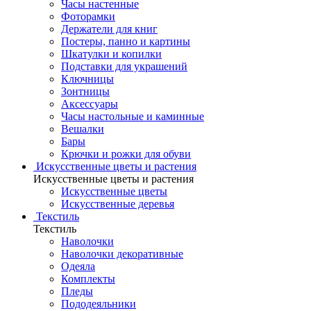
Часы настенные
Фоторамки
Держатели для книг
Постеры, панно и картины
Шкатулки и копилки
Подставки для украшений
Ключницы
Зонтницы
Аксессуары
Часы настольные и каминные
Вешалки
Бары
Крючки и рожки для обуви
Искусственные цветы и растения
Искусственные цветы и растения
Искусственные цветы
Искусcтвенные деревья
Текстиль
Текстиль
Наволочки
Наволочки декоративные
Одеяла
Комплекты
Пледы
Пододеяльники