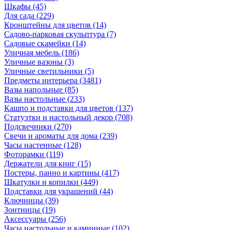
Шкафы
(45)
Для сада
(229)
Кронштейны для цветов
(14)
Садово-парковая скульптура
(7)
Садовые скамейки
(14)
Уличная мебель
(186)
Уличные вазоны
(3)
Уличные светильники
(5)
Предметы интерьера
(3481)
Вазы напольные
(85)
Вазы настольные
(233)
Кашпо и подставки для цветов
(137)
Статуэтки и настольный декор
(708)
Подсвечники
(270)
Свечи и ароматы для дома
(239)
Часы настенные
(128)
Фоторамки
(119)
Держатели для книг
(15)
Постеры, панно и картины
(417)
Шкатулки и копилки
(449)
Подставки для украшений
(44)
Ключницы
(39)
Зонтницы
(19)
Аксессуары
(256)
Часы настольные и каминные
(102)