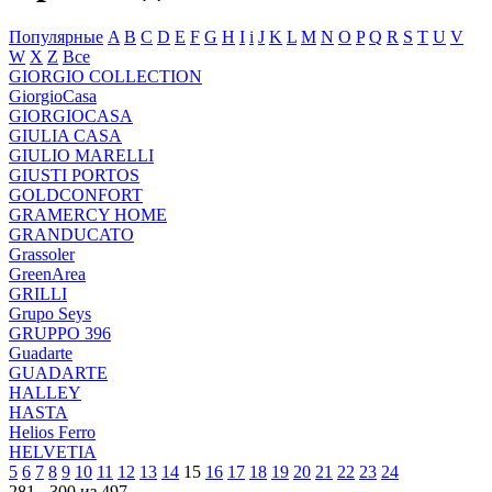
Популярные
A
B
C
D
E
F
G
H
I
i
J
K
L
M
N
O
P
Q
R
S
T
U
V
W
X
Z
Все
GIORGIO COLLECTION
GiorgioCasa
GIORGIOCASA
GIULIA CASA
GIULIO MARELLI
GIUSTI PORTOS
GOLDCONFORT
GRAMERCY HOME
GRANDUCATO
Grassoler
GreenArea
GRILLI
Grupo Seys
GRUPPO 396
Guadarte
GUADARTE
HALLEY
HASTA
Helios Ferro
HELVETIA
5
6
7
8
9
10
11
12
13
14
15
16
17
18
19
20
21
22
23
24
281 - 300 из 497